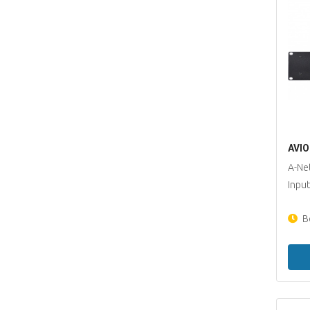
AVIO
A-Net
Input
Be