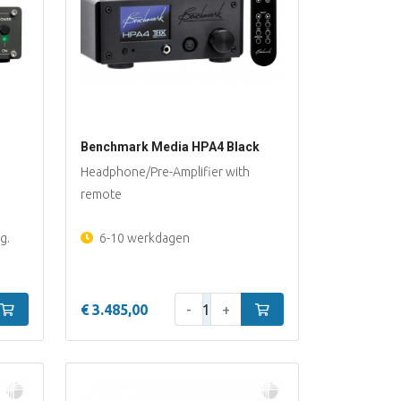
Benchmark Media HPA4 Black
Headphone/Pre-Amplifier with
remote
g.
6-10 werkdagen
Aantal:
In winkelwagen
€ 3.485,00
-
+
In winkelwagen