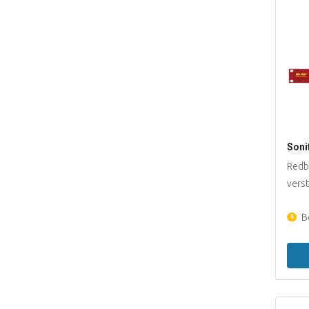
Soni
Redb
vers
Be