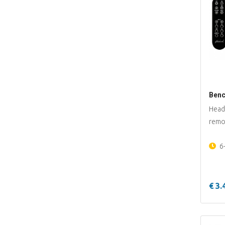
Benc
Head
remo
6
€ 3.