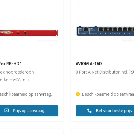
fex RB-HD1
AVIOM A-16D
ox hoofdtelefoon
8 Port A-Net Distributor incl. P
terker+VCA rem.
schikbaarheid op aanvraag.
Beschikbaarheid op aanvraa
Prijs op aanvraag
Bel voor beste prijs