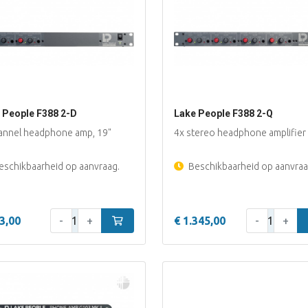
 People F388 2-D
Lake People F388 2-Q
annel headphone amp, 19"
4x stereo headphone amplifier
schikbaarheid op aanvraag.
Beschikbaarheid op aanvraa
Aantal:
Aantal:
3,00
-
+
In winkelwagen
€ 1.345,00
-
+