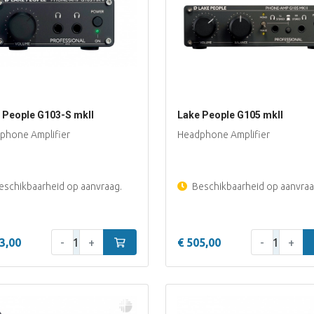
 People G103-S mkII
Lake People G105 mkII
phone Amplifier
Headphone Amplifier
schikbaarheid op aanvraag.
Beschikbaarheid op aanvraa
Aantal:
Aantal:
3,00
-
+
In winkelwagen
€ 505,00
-
+