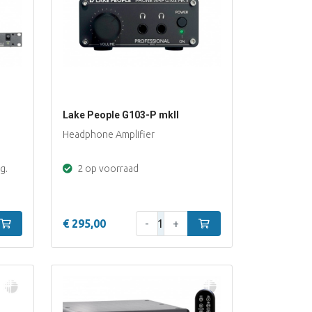
Lake People G103-P mkII
Headphone Amplifier
g.
2 op voorraad
Aantal:
In winkelwagen
€ 295,00
-
+
In winkelwagen