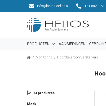
info@helios-online.nl
+31 (0)23 - 51
PRODUCTEN
AANBIEDINGEN
GEBRUIK
Home
Monitoring
Hoofdtelefoon Versterkers
Hoo
34 producten
Merk