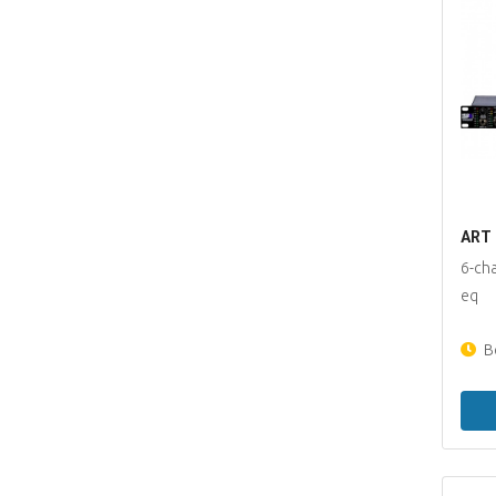
ART 
6-ch
eq
Be