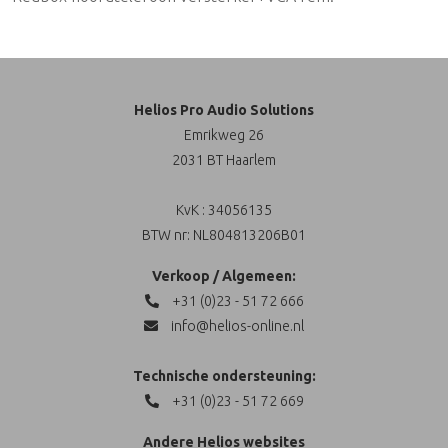
Helios Pro Audio Solutions
Emrikweg 26
2031 BT Haarlem
KvK : 34056135
BTW nr: NL804813206B01
Verkoop / Algemeen:
+31 (0)23 - 51 72 666
info@helios-online.nl
Technische ondersteuning:
+31 (0)23 - 51 72 669
Andere Helios websites