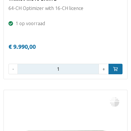
64-CH Optimizer with 16-CH licence
1 op voorraad
€ 9.990,00
Aantal:
-
+
In winke