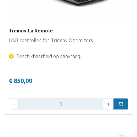
Trinnov La Remote
USB controller for Trinnov Optimizers
Beschikbaarheid op aanvraag.
€ 850,00
Aantal:
-
+
In winke