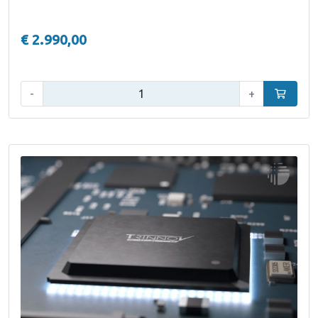
€ 2.990,00
Aantal:
-
+
In winke