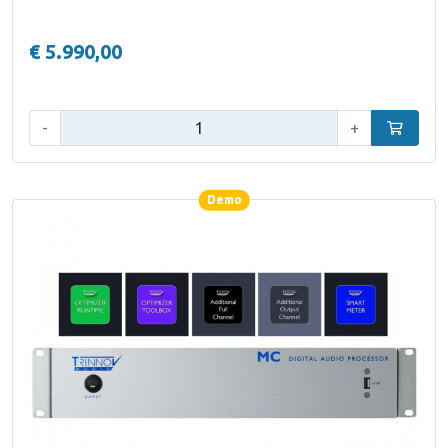
€ 5.990,00
Aantal:
-
+
In winke
Demo
Demo