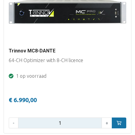
Trinnov MC8-DANTE
64-CH Optimizer with 8-CH licence
1 op voorraad
€ 6.990,00
Aantal:
-
+
In winke