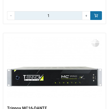
Aantal:
-
+
In winke
Trinnov MC16-DANTE