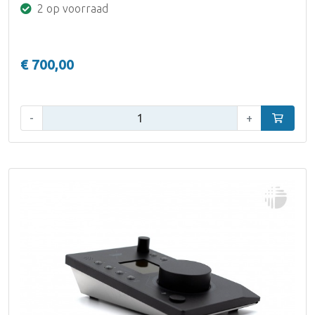
2 op voorraad
€ 700,00
Aantal:
-
+
In winke