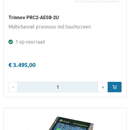
Trinnov PRC2-AES8-2U
Multichannel processor incl touchscreen
1 op voorraad
€ 3.495,00
Aantal:
-
+
In winke