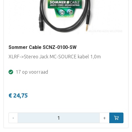
Sommer Cable SCNZ-0100-SW
XLRF->Stereo Jack MC-SOURCE kabel 1,0m
17 op voorraad
€ 24,75
Aantal:
-
+
In winke