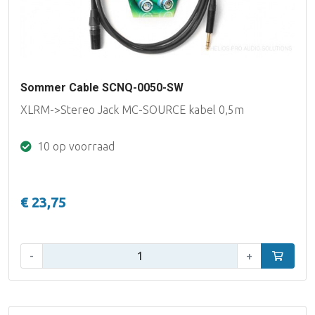
Sommer Cable SCNQ-0050-SW
XLRM->Stereo Jack MC-SOURCE kabel 0,5m
10 op voorraad
€ 23,75
Aantal:
-
+
In winke