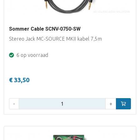
Sommer Cable SCNV-0750-SW
Stereo Jack MC-SOURCE MKII kabel 7,5m
6 op voorraad
€ 33,50
Aantal:
-
+
In winke