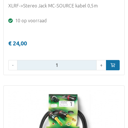
XLRF->Stereo Jack MC-SOURCE kabel 0,5m
10 op voorraad
€ 24,00
Aantal:
-
+
In winke