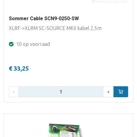
Sommer Cable SCN9-0250-SW
XLRF->XLRM SC-SOURCE MKII kabel 2,5m
10 op voorraad
€ 33,25
Aantal:
-
+
In winke