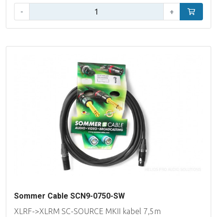
Aantal:
-
+
In winke
Sommer Cable SCN9-0750-SW
XLRF->XLRM SC-SOURCE MKII kabel 7,5m