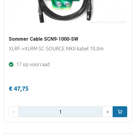
Sommer Cable SCN9-1000-SW
XLRF->XLRM SC-SOURCE MKII kabel 10,0m
17 op voorraad
€ 47,75
Aantal:
-
+
In winke