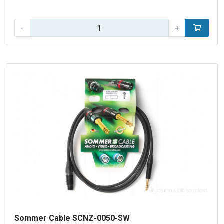
Aantal:
-
+
In winke
Sommer Cable SCNZ-0050-SW