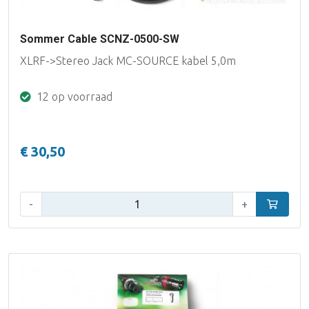
Sommer Cable SCNZ-0500-SW
XLRF->Stereo Jack MC-SOURCE kabel 5,0m
12 op voorraad
€ 30,50
Aantal:
-
+
In winke