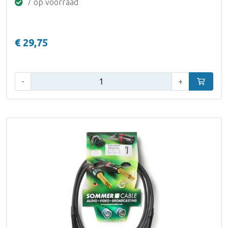
7 op voorraad
€ 29,75
Aantal:
-
+
In winke