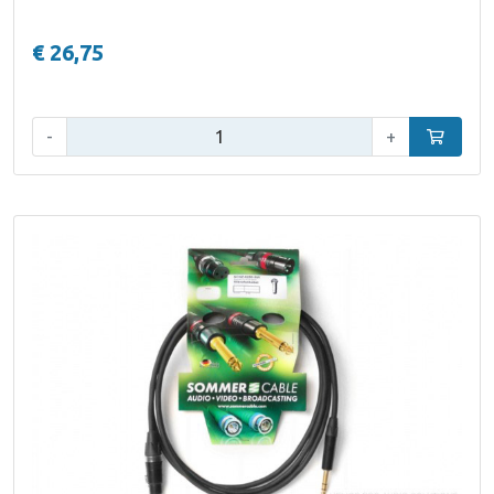
€ 26,75
Aantal:
-
+
In winke