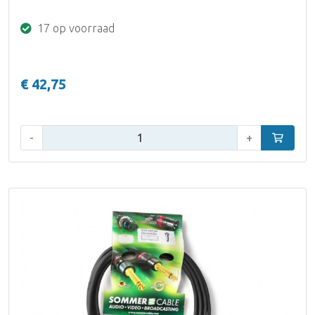
17 op voorraad
€ 42,75
Aantal:
-
+
In winke