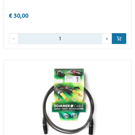
€ 30,00
Aantal:
-
+
In winke