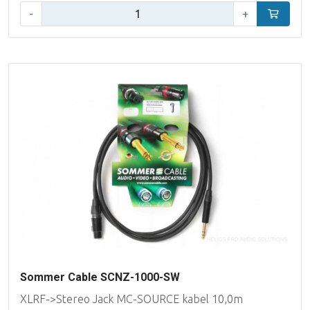
Aantal:
-
+
In winke
Sommer Cable SCNZ-1000-SW
XLRF->Stereo Jack MC-SOURCE kabel 10,0m