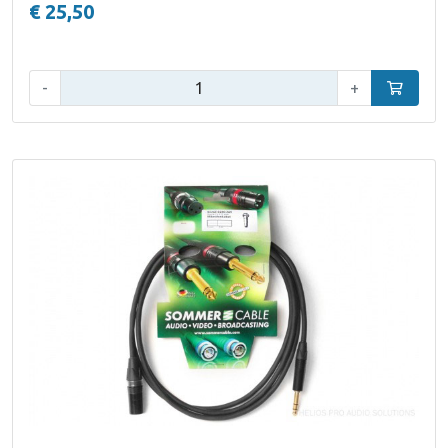
€ 25,50
Aantal:
-
+
In winke