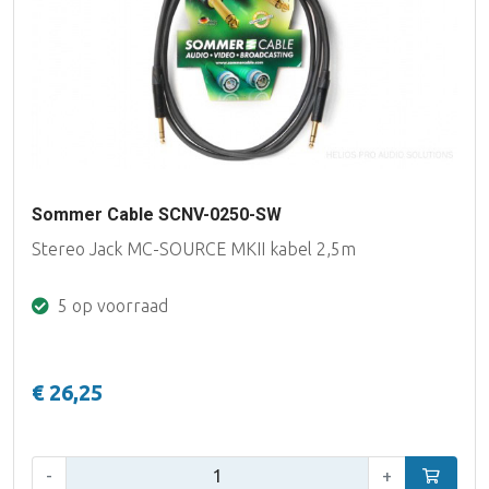
Sommer Cable SCNV-0250-SW
Stereo Jack MC-SOURCE MKII kabel 2,5m
5 op voorraad
€ 26,25
Aantal:
-
+
In winke