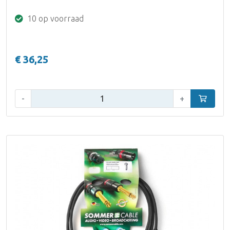
10 op voorraad
€ 36,25
Aantal:
-
+
In winke