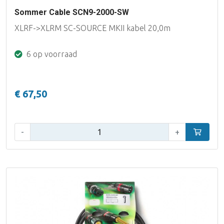
Sommer Cable SCN9-2000-SW
XLRF->XLRM SC-SOURCE MKII kabel 20,0m
6 op voorraad
€ 67,50
Aantal:
-
+
In winke