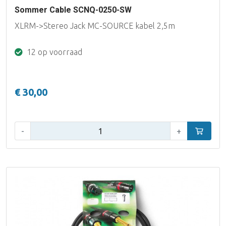
Sommer Cable SCNQ-0250-SW
XLRM->Stereo Jack MC-SOURCE kabel 2,5m
12 op voorraad
€ 30,00
Aantal:
-
+
In winke