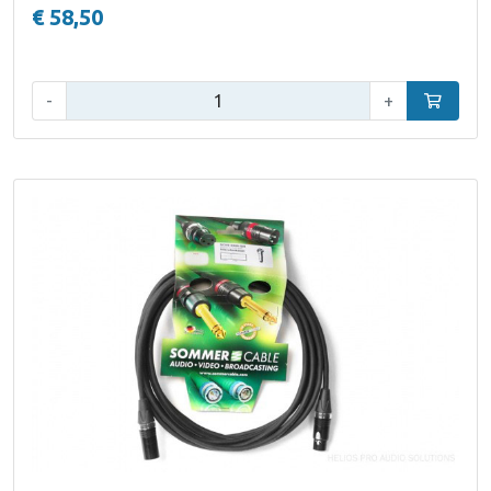
€ 58,50
Aantal:
-
+
In winke