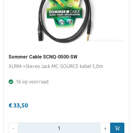
Sommer Cable SCNQ-0500-SW
XLRM->Stereo Jack MC-SOURCE kabel 5,0m
16 op voorraad
€ 33,50
Aantal:
-
+
In winke