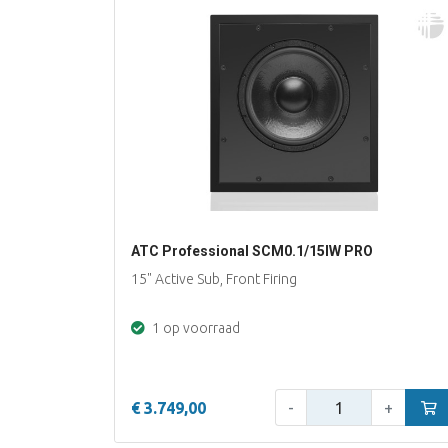
ATC Professional SCM0.1/15IW PRO
15" Active Sub, Front Firing
1 op voorraad
Aantal:
€ 3.749,00
-
+
In w