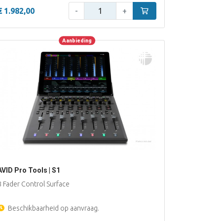
Aantal:
n
€ 1.982,00
-
+
In winkelwagen
Aanbieding
Aanbieding
AVID Pro Tools | S1
8 Fader Control Surface
Beschikbaarheid op aanvraag.