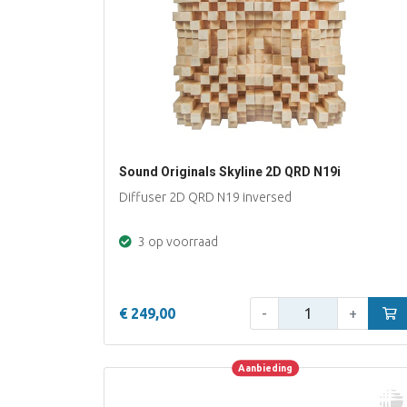
Sound Originals Skyline 2D QRD N19i
Diffuser 2D QRD N19 inversed
3 op voorraad
Aantal:
€ 249,00
-
+
In w
Aanbieding
Aanbieding