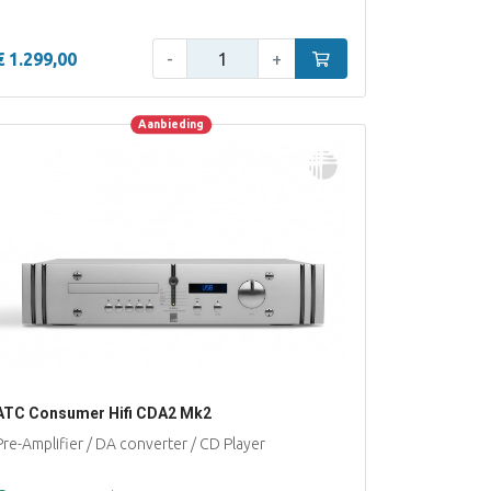
Aantal:
n
€ 1.299,00
-
+
In winkelwagen
Aanbieding
Aanbieding
ATC Consumer Hifi CDA2 Mk2
Pre-Amplifier / DA converter / CD Player