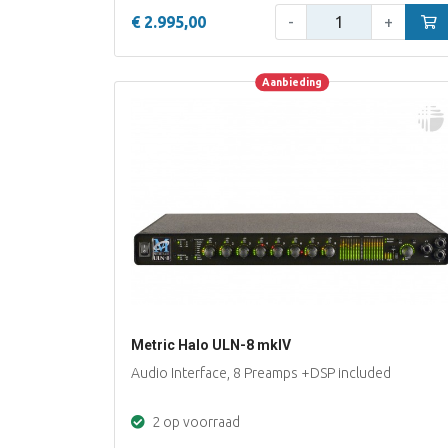
Aantal:
€ 2.995,00
-
+
In w
Aanbieding
Aanbieding
Metric Halo ULN-8 mkIV
Audio Interface, 8 Preamps +DSP included
2 op voorraad