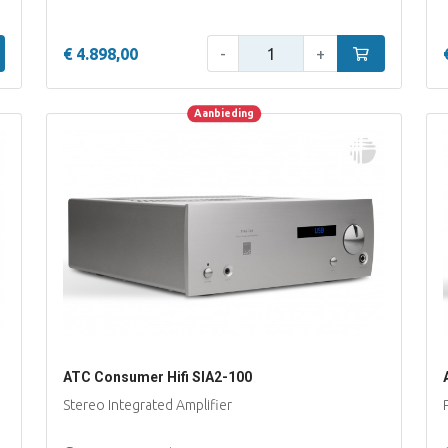
Aantal:
inkelwagen
€ 4.898,00
-
+
In winkelwage
Aanbieding
Aanbieding
ATC Consumer Hifi SIA2-100
Stereo Integrated Amplifier