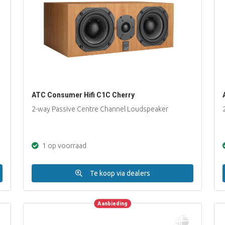
ATC Consumer Hifi C1C Cherry
2-way Passive Centre Channel Loudspeaker
1 op voorraad
inkelwagen
Te koop via dealers
Aanbieding
Aanbieding