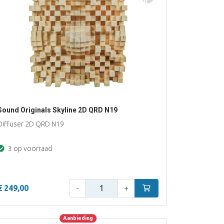
Sound Originals Skyline 2D QRD N19
Diffuser 2D QRD N19
3 op voorraad
Aantal:
€ 249,00
-
+
In winkelwagen
Aanbieding
Aanbieding