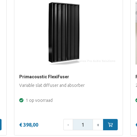
Primacoustic FlexiFuser
Variable slat diffuser and absorber
1 op voorraad
Aantal:
inkelwagen
€ 398,00
-
+
In winkelwage