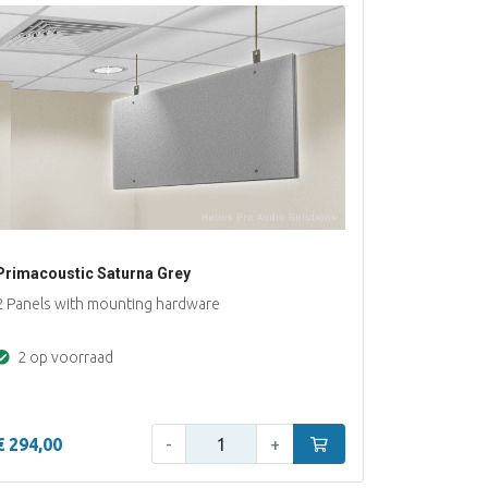
Primacoustic Saturna Grey
2 Panels with mounting hardware
2 op voorraad
Aantal:
n
€ 294,00
-
+
In winkelwagen