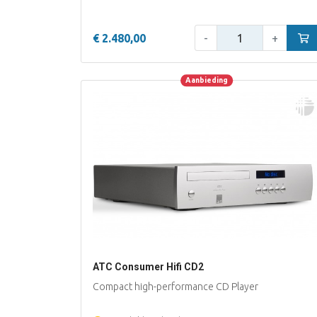
Aantal:
€ 2.480,00
-
+
In w
Aanbieding
Aanbieding
ATC Consumer Hifi CD2
Compact high-performance CD Player