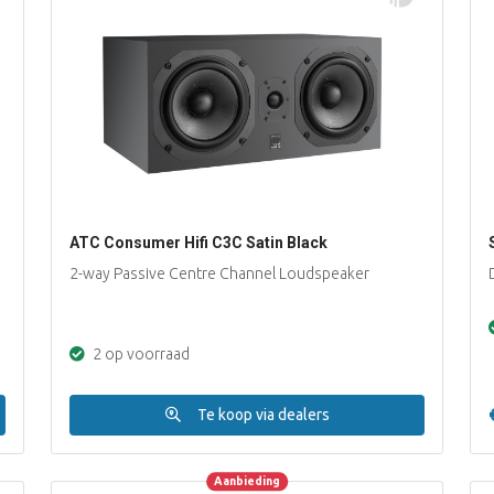
ATC Consumer Hifi C3C Satin Black
2-way Passive Centre Channel Loudspeaker
2 op voorraad
Te koop via dealers
Aanbieding
Aanbieding