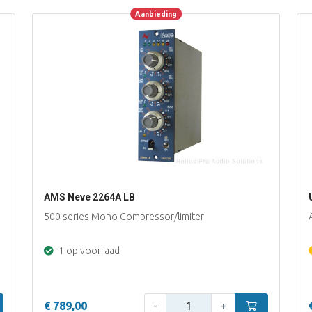
Aanbieding
Aanbieding
AMS Neve 2264A LB
500 series Mono Compressor/limiter
1 op voorraad
Aantal:
inkelwagen
€ 789,00
-
+
In winkelwage