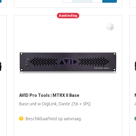
Aanbieding
Aanbieding
AVID Pro Tools | MTRX II Base
Base unit w DigiLink, Dante 256 + SPQ
Beschikbaarheid op aanvraag.