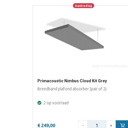
Aanbieding
Aanbieding
Primacoustic Nimbus Cloud Kit Grey
Breedband plafond absorber (pair of 2)
2 op voorraad
Aantal:
€ 249,00
-
+
In w