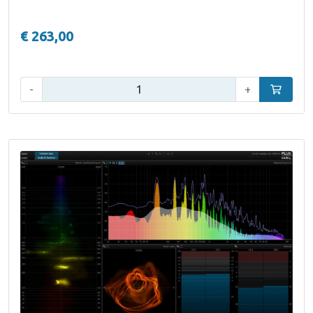
€ 263,00
Aantal:
-
+
In winke