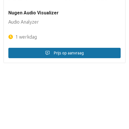
Nugen Audio Visualizer
Audio Analyzer
1 werkdag
Prijs op aanvraag
Filteren
10 producten
Merk
FLUX
(4)
Metric Halo
(2)
Nugen Audio
(3)
Waves
(1)