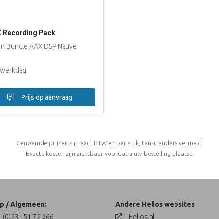
 Recording Pack
-in Bundle AAX DSP Native
 werkdag
Prijs op aanvraag
Genoemde prijzen zijn excl. BTW en per stuk, tenzij anders vermeld.
Exacte kosten zijn zichtbaar voordat u uw bestelling plaatst.
p / Algemeen:
Andere Helios websites
 (0)23 - 51 72 666
Helios.nl