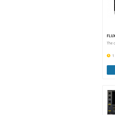
FLUX
The c
1