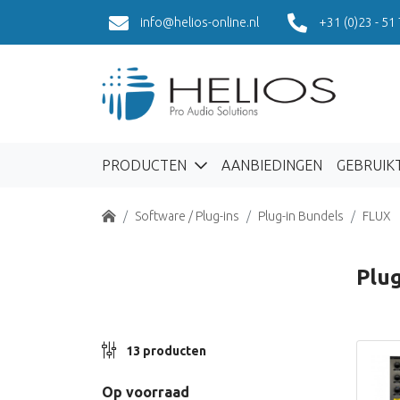
info@helios-online.nl
+31 (0)23 - 51
PRODUCTEN
AANBIEDINGEN
GEBRUIK
Home
Software / Plug-ins
Plug-in Bundels
FLUX
Plug
13 producten
Op voorraad