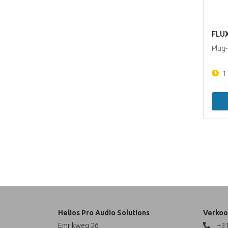
FLUX
Plug
1
Helios Pro Audio Solutions
Verkoo
Emrikweg 26
+31