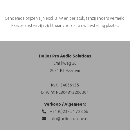
Genoemde prijzen zijn excl. BTW en per stuk, tenzij anders vermeld.
Exacte kosten zijn zichtbaar voordat u uw bestelling plaatst.
Helios Pro Audio Solutions
Emrikweg 26
2031 BT Haarlem
KvK : 34056135
BTW nr: NL804813206B01
Verkoop / Algemeen:
+31 (0)23 - 51 72 666
info@helios-online.nl