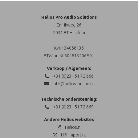
Video Toebehoren
Helios Pro Audio Solutions
Emrikweg 26
2031 BT Haarlem
KvK : 34056135
BTW nr: NL804813206B01
Verkoop / Algemeen:
+31 (0)23 - 51 72 666
info@helios-online.nl
Technische ondersteuning:
+31 (0)23 - 51 72 669
Andere Helios websites
Helios.nl
Hifi-Import.nl