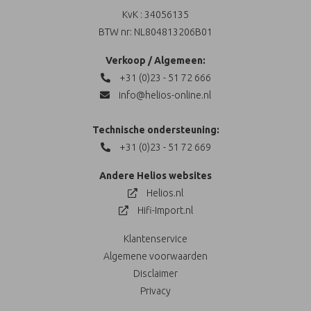
KvK : 34056135
BTW nr: NL804813206B01
Verkoop / Algemeen:
+31 (0)23 - 51 72 666
info@helios-online.nl
Technische ondersteuning:
+31 (0)23 - 51 72 669
Andere Helios websites
Helios.nl
Hifi-Import.nl
Klantenservice
Algemene voorwaarden
Disclaimer
Privacy