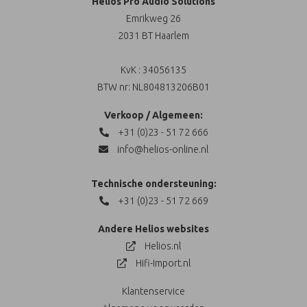
Helios Pro Audio Solutions
Emrikweg 26
2031 BT Haarlem
KvK : 34056135
BTW nr: NL804813206B01
Verkoop / Algemeen:
+31 (0)23 - 51 72 666
info@helios-online.nl
Technische ondersteuning:
+31 (0)23 - 51 72 669
Andere Helios websites
Helios.nl
Hifi-Import.nl
Klantenservice