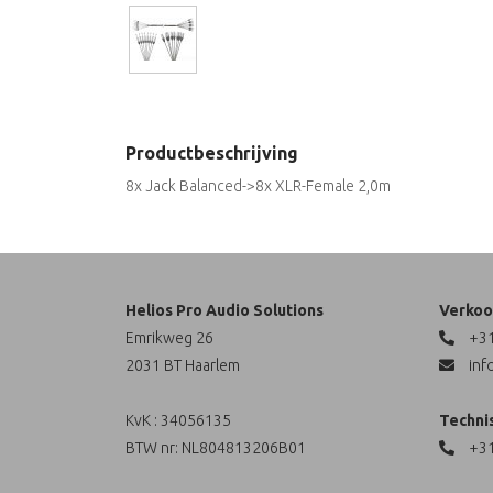
Productbeschrijving
8x Jack Balanced->8x XLR-Female 2,0m
Helios Pro Audio Solutions
Verkoo
Emrikweg 26
+31
2031 BT Haarlem
inf
KvK : 34056135
Techni
BTW nr: NL804813206B01
+31