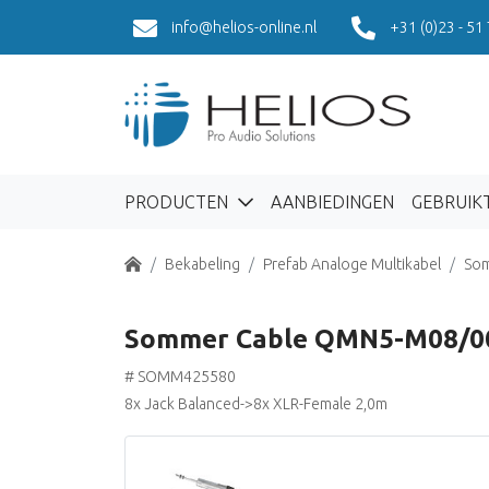
info@helios-online.nl
+31 (0)23 - 51
PRODUCTEN
AANBIEDINGEN
GEBRUIK
Home
Bekabeling
Prefab Analoge Multikabel
Som
Sommer Cable QMN5-M08/0
# SOMM425580
8x Jack Balanced->8x XLR-Female 2,0m