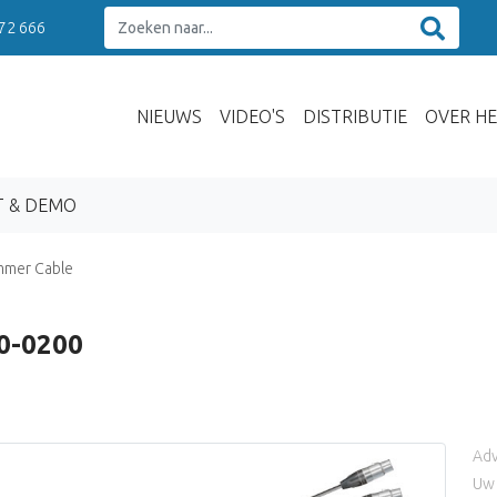
 72 666
NIEUWS
VIDEO'S
DISTRIBUTIE
OVER HE
T & DEMO
mer Cable
0-0200
Adv
Uw 