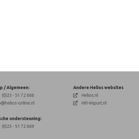
p / Algemeen:
Andere Helios websites
 (0)23 - 51 72 666
Helios.nl
o@helios-online.nl
Hifi-Import.nl
sche ondersteuning:
 (0)23 - 51 72 669