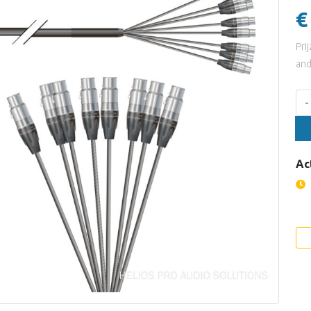
€
Pri
and
Aan
-
Ac