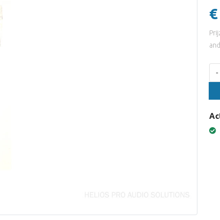
€
Pri
and
Aan
-
Ac