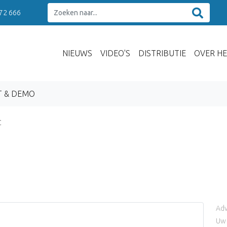
 72 666
NIEUWS
VIDEO'S
DISTRIBUTIE
OVER HE
T & DEMO
C
Adv
Uw 