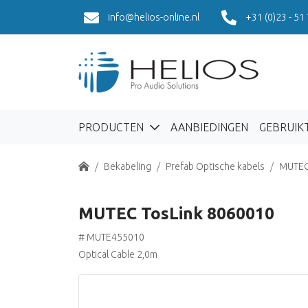
info@helios-online.nl
+31 (0)23 - 51
PRODUCTEN
AANBIEDINGEN
GEBRUIK
Home
Bekabeling
Prefab Optische kabels
MUTE
MUTEC TosLink 8060010
# MUTE455010
Optical Cable 2,0m