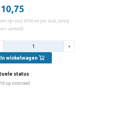
 10,75
jzen zijn excl. BTW en per stuk, tenzij
ers vermeld
tal:
+
In winkelwagen
tuele status
10 op voorraad