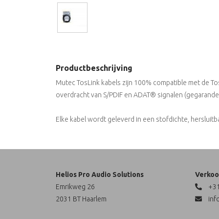
Productbeschrijving
Mutec TosLink kabels zijn 100% compatible met de Tos
overdracht van S/PDIF en ADAT® signalen (gegarandee
Elke kabel wordt geleverd in een stofdichte, hersluitb
Helios Pro Audio Solutions
Verkoo
Emrikweg 26
+31
2031 BT Haarlem
inf