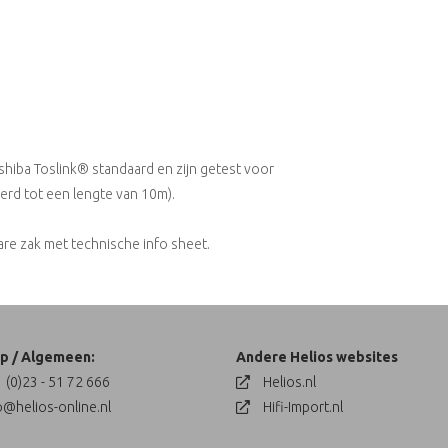
hiba Toslink® standaard en zijn getest voor
rd tot een lengte van 10m).
are zak met technische info sheet.
p / Algemeen:
Andere Helios websites
 (0)23 - 51 72 666
Helios.nl
o@helios-online.nl
Hifi-Import.nl