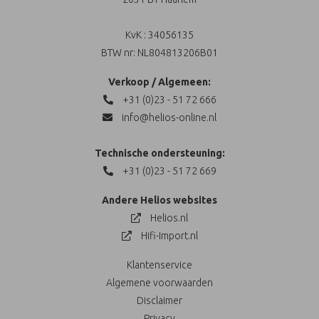
KvK : 34056135
BTW nr: NL804813206B01
Verkoop / Algemeen:
+31 (0)23 - 51 72 666
info@helios-online.nl
Technische ondersteuning:
+31 (0)23 - 51 72 669
Andere Helios websites
Helios.nl
Hifi-Import.nl
Klantenservice
Algemene voorwaarden
Disclaimer
Privacy