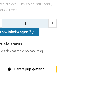
jzen zijn excl. BTW en per stuk, tenzij
ers vermeld
tal:
+
In winkelwagen
tuele status
Beschikbaarheid op aanvraag.
Betere prijs gezien?