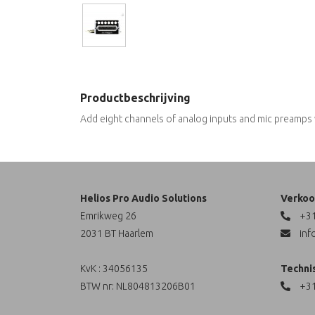
Productbeschrijving
Add eight channels of analog inputs and mic preamps w
Helios Pro Audio Solutions
Verkoo
Emrikweg 26
+31
2031 BT Haarlem
inf
KvK : 34056135
Techni
BTW nr: NL804813206B01
+31