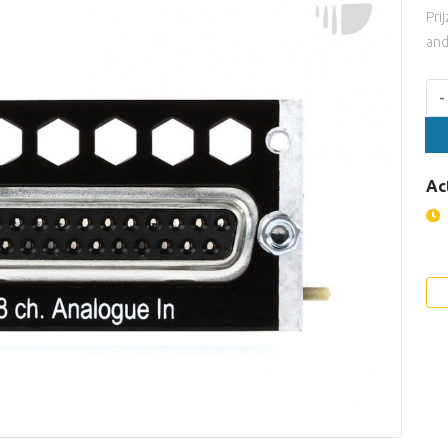
Pri
and
Aan
-
Ac