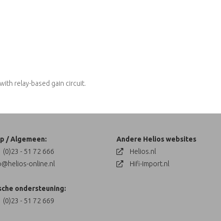
ith relay-based gain circuit.
p / Algemeen:
Andere Helios websites
 (0)23 - 51 72 666
Helios.nl
o@helios-online.nl
Hifi-Import.nl
sche ondersteuning:
 (0)23 - 51 72 669