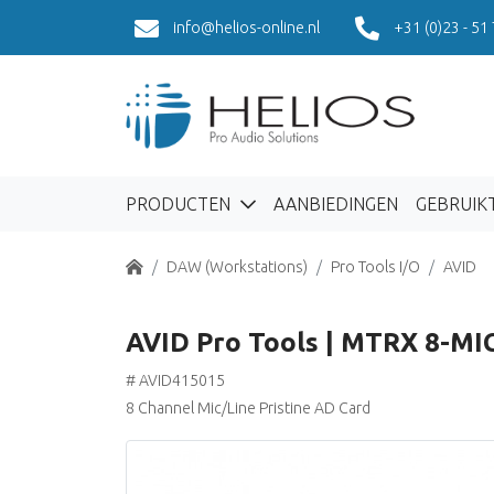
info@helios-online.nl
+31 (0)23 - 51
PRODUCTEN
AANBIEDINGEN
GEBRUIK
Home
DAW (Workstations)
Pro Tools I/O
AVID
AVID Pro Tools | MTRX 8-MI
# AVID415015
8 Channel Mic/Line Pristine AD Card