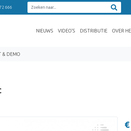
 72 666
NIEUWS
VIDEO'S
DISTRIBUTIE
OVER HE
T & DEMO
C
€