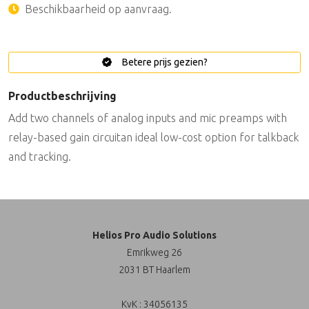
Beschikbaarheid op aanvraag.
Betere prijs gezien?
Productbeschrijving
Add two channels of analog inputs and mic preamps with
relay-based gain circuitan ideal low-cost option for talkback
and tracking.
Helios Pro Audio Solutions
Emrikweg 26
2031 BT Haarlem
KvK : 34056135