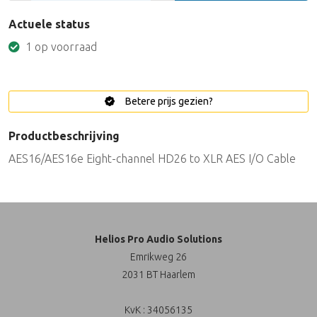
Actuele status
1 op voorraad
Betere prijs gezien?
Productbeschrijving
AES16/AES16e Eight-channel HD26 to XLR AES I/O Cable
Helios Pro Audio Solutions
Emrikweg 26
2031 BT Haarlem
KvK : 34056135