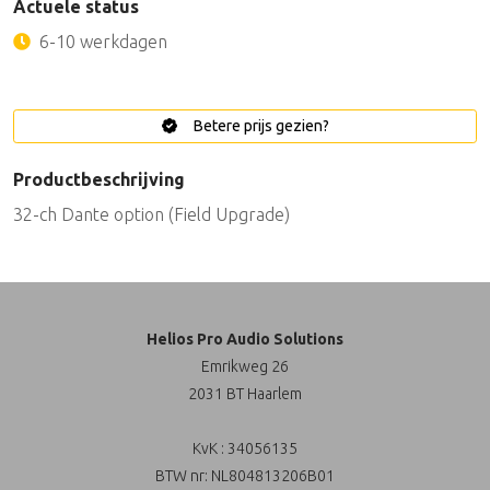
Actuele status
6-10 werkdagen
Betere prijs gezien?
Productbeschrijving
32-ch Dante option (Field Upgrade)
Helios Pro Audio Solutions
Emrikweg 26
2031 BT Haarlem
KvK : 34056135
BTW nr: NL804813206B01